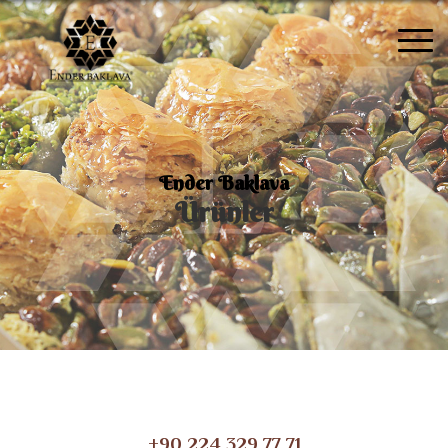
Ender Baklava
Ürünler
+90 224 329 77 71