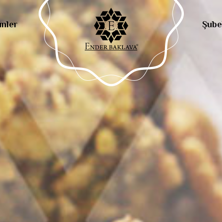
nler
Şube