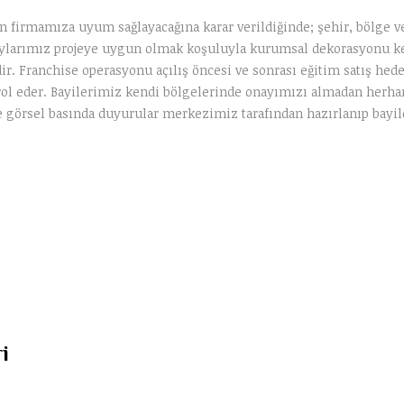
ın firmamıza uyum sağlayacağına karar verildiğinde; şehir, bölge v
ylarımız projeye uygun olmak koşuluyla kurumsal dekorasyonu kend
. Franchise operasyonu açılış öncesi ve sonrası eğitim satış hedefl
ol eder. Bayilerimiz kendi bölgelerinde onayımızı almadan herhan
e görsel basında duyurular merkezimiz tarafından hazırlanıp bayil
i